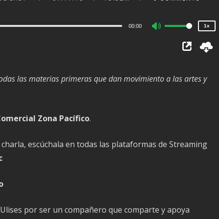
0.75x
00:00
1x
Use
Up/Down
Arrow
keys
odas las materias primeras que dan movimiento a las artes y
to
increase
or
omercial Zona Pacífico
.
decrease
volume.
 charla, escúchala en todas las plataformas de Streaming
c
o
ng. Ulises por ser un compañero que comparte y apoya