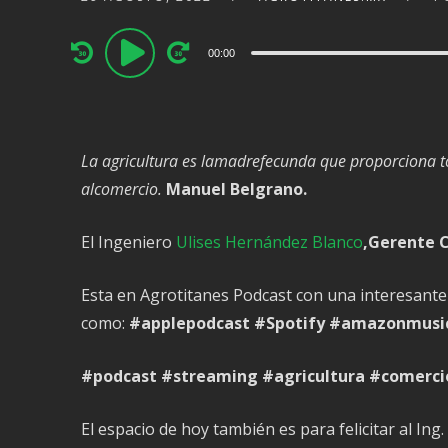
Audio
00:00
Player
La agricultura es lamadrefecunda que proporciona t
alcomercio.
Manuel Belgrano.
El Ingeniero
Ulises Hernández Blanco
,Gerente C
Esta en Agrotitanes Podcast con una interesante
como:
#applepodcast
#Spotify
#amazonmusi
#podcast
#streaming
#agricultura
#comerci
El espacio de hoy también es para felicitar al I