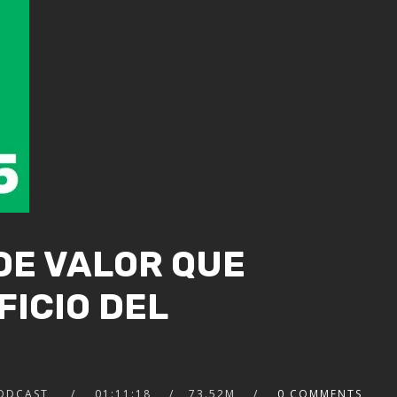
 DE VALOR QUE
FICIO DEL
2x
1.5x
1.25x
1x
ODCAST
01:11:18
73.52M
0 COMMENTS