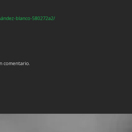
rnández-blanco-580272a2/
n comentario.