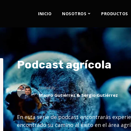
INICIO
NOSOTROS
PRODUCTOS
Podcast agrícola
Hosted By
Mauro Gutiérrez & Sergio Gutiérrez
En esta serie de podcast encontrarás experi
encontrado su camino al éxito en el área agrí