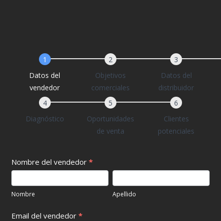
Check
list
Datos del
Objetivos
Datos del
Distribuidor
vendedor
comerciales
distribuidor
Diagnóstico
Oportunidades
Clientes
de venta
potenciales
Nombre del vendedor
*
Nombre
Apellido
Nombre
Apellido
Email del vendedor
*